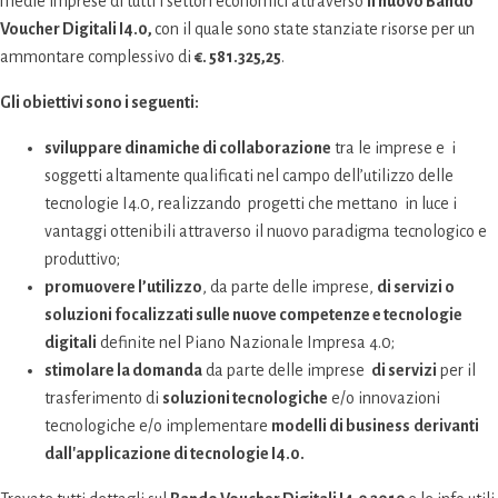
medie imprese di tutti i settori economici attraverso
il nuovo Bando
Voucher Digitali I4.0,
con il quale sono state stanziate risorse per un
ammontare complessivo di
€. 581.325,25
.
Gli obiettivi sono i seguenti:
sviluppare dinamiche di collaborazione
tra le imprese e i
soggetti altamente qualificati nel campo dell’utilizzo delle
tecnologie I4.0, realizzando progetti che mettano in luce i
vantaggi ottenibili attraverso il nuovo paradigma tecnologico e
produttivo;
promuovere l’utilizzo
, da parte delle imprese,
di servizi o
soluzioni focalizzati sulle nuove competenze e tecnologie
digitali
definite nel Piano Nazionale Impresa 4.0;
stimolare la domanda
da parte delle imprese
di servizi
per il
trasferimento di
soluzioni tecnologiche
e/o innovazioni
tecnologiche e/o implementare
modelli di business
derivanti
dall'applicazione di tecnologie I4.0.